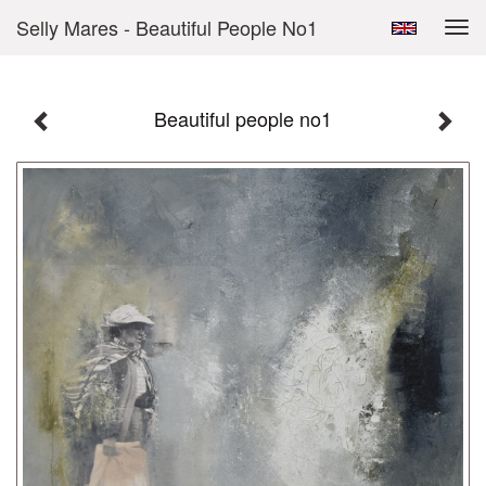
Selly Mares - Beautiful People No1
Tog
navi
Beautiful people no1