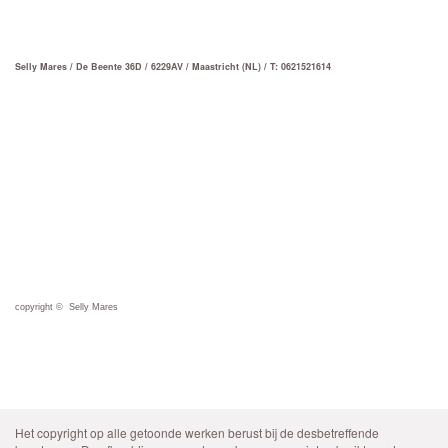
Selly Mares / De Beente 36D / 6229AV / Maastricht (NL) / T: 0621521614
copyright © Selly Mares
Het copyright op alle getoonde werken berust bij de desbetreffende