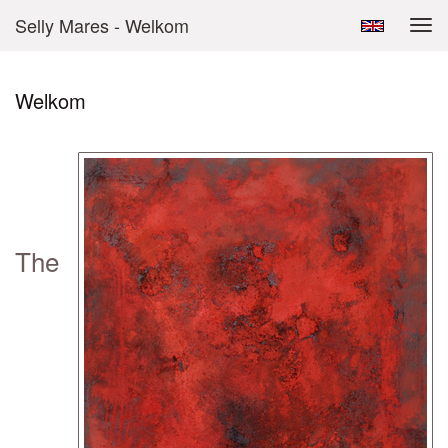
Selly Mares - Welkom
Tog
navi
Welkom
The